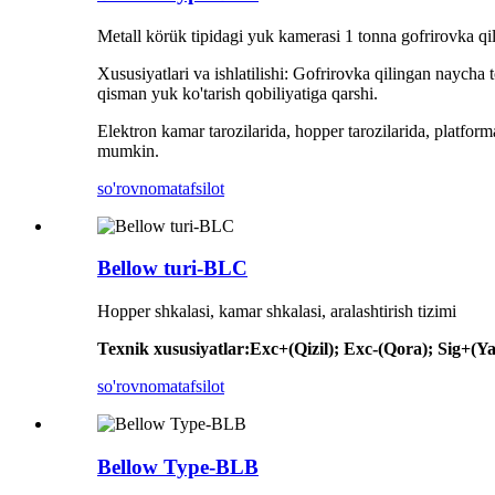
Metall körük tipidagi yuk kamerasi 1 tonna gofrirovka qilin
Xususiyatlari va ishlatilishi: Gofrirovka qilingan naycha 
qisman yuk ko'tarish qobiliyatiga qarshi.
Elektron kamar tarozilarida, hopper tarozilarida, platform
mumkin.
so'rovnoma
tafsilot
Bellow turi-BLC
Hopper shkalasi, kamar shkalasi, aralashtirish tizimi
Texnik xususiyatlar
:
Exc+(Qizil); Exc-(Qora); Sig+(Ya
so'rovnoma
tafsilot
Bellow Type-BLB