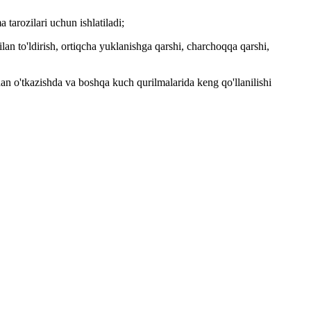
 tarozilari uchun ishlatiladi;
ilan to'ldirish, ortiqcha yuklanishga qarshi, charchoqqa qarshi,
vdan o'tkazishda va boshqa kuch qurilmalarida keng qo'llanilishi