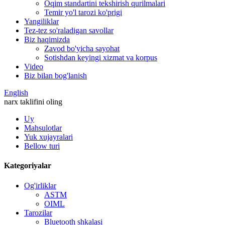
Oqim standartini tekshirish qurilmalari
Temir yo'l tarozi ko'prigi
Yangiliklar
Tez-tez so'raladigan savollar
Biz haqimizda
Zavod bo'yicha sayohat
Sotishdan keyingi xizmat va korpus
Video
Biz bilan bog'lanish
English
narx taklifini oling
Uy
Mahsulotlar
Yuk xujayralari
Bellow turi
Kategoriyalar
Og'irliklar
ASTM
OIML
Tarozilar
Bluetooth shkalasi