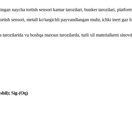
gan naycha tortish sensori kamar tarozilari, bunker tarozilari, platforma
tortish sensori, metall ko'targichli payvandlangan muhr, ichki inert gaz b
a tarozilarida va boshqa maxsus tarozilarda, turli xil materiallarni sino
shil); Sig-(Oq)