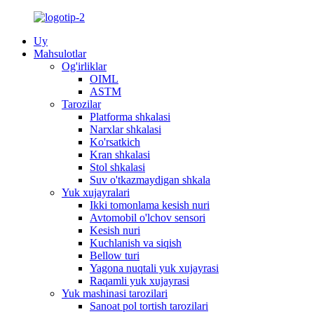
Uy
Mahsulotlar
Og'irliklar
OIML
ASTM
Tarozilar
Platforma shkalasi
Narxlar shkalasi
Ko'rsatkich
Kran shkalasi
Stol shkalasi
Suv o'tkazmaydigan shkala
Yuk xujayralari
Ikki tomonlama kesish nuri
Avtomobil o'lchov sensori
Kesish nuri
Kuchlanish va siqish
Bellow turi
Yagona nuqtali yuk xujayrasi
Raqamli yuk xujayrasi
Yuk mashinasi tarozilari
Sanoat pol tortish tarozilari