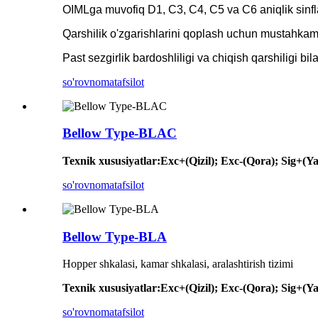
OIMLga muvofiq D1, C3, C4, C5 va C6 aniqlik sinfl
Qarshilik o'zgarishlarini qoplash uchun mustahkam 
Past sezgirlik bardoshliligi va chiqish qarshiligi b
so'rovnoma
tafsilot
Bellow Type-BLAC
Texnik xususiyatlar
:
Exc+(Qizil); Exc-(Qora); Sig+(Ya
so'rovnoma
tafsilot
Bellow Type-BLA
Hopper shkalasi, kamar shkalasi, aralashtirish tizimi
Texnik xususiyatlar
:
Exc+(Qizil); Exc-(Qora); Sig+(Ya
so'rovnoma
tafsilot