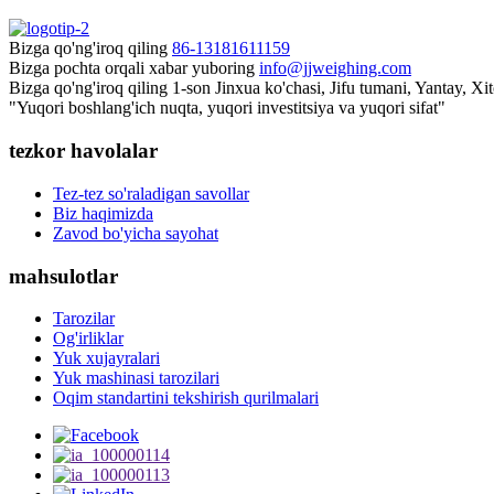
Bizga qo'ng'iroq qiling
86-13181611159
Bizga pochta orqali xabar yuboring
info@jjweighing.com
Bizga qo'ng'iroq qiling
1-son Jinxua ko'chasi, Jifu tumani, Yantay, Xi
"Yuqori boshlang'ich nuqta, yuqori investitsiya va yuqori sifat"
tezkor havolalar
Tez-tez so'raladigan savollar
Biz haqimizda
Zavod bo'yicha sayohat
mahsulotlar
Tarozilar
Og'irliklar
Yuk xujayralari
Yuk mashinasi tarozilari
Oqim standartini tekshirish qurilmalari