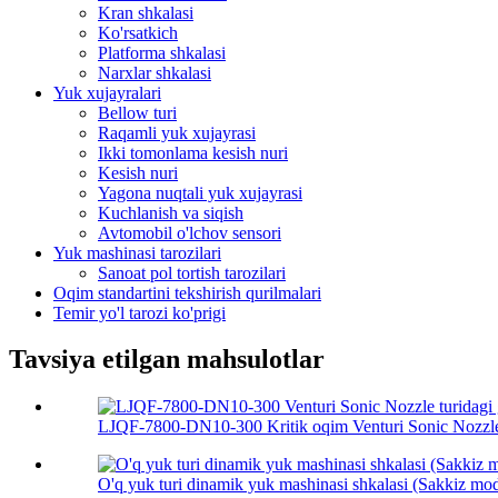
Kran shkalasi
Ko'rsatkich
Platforma shkalasi
Narxlar shkalasi
Yuk xujayralari
Bellow turi
Raqamli yuk xujayrasi
Ikki tomonlama kesish nuri
Kesish nuri
Yagona nuqtali yuk xujayrasi
Kuchlanish va siqish
Avtomobil o'lchov sensori
Yuk mashinasi tarozilari
Sanoat pol tortish tarozilari
Oqim standartini tekshirish qurilmalari
Temir yo'l tarozi ko'prigi
Tavsiya etilgan mahsulotlar
LJQF-7800-DN10-300 Kritik oqim Venturi Sonic Nozzle
O'q yuk turi dinamik yuk mashinasi shkalasi (Sakkiz mo