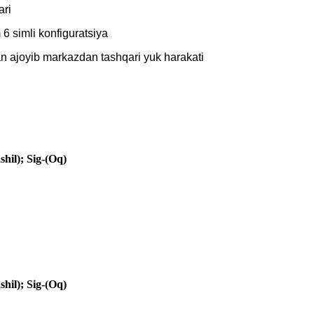
ari
6 simli konfiguratsiya
ilan ajoyib markazdan tashqari yuk harakati
shil); Sig-(Oq)
shil); Sig-(Oq)