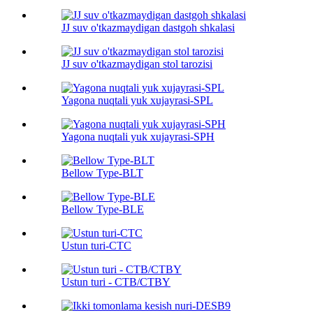
JJ suv o'tkazmaydigan dastgoh shkalasi
JJ suv o'tkazmaydigan stol tarozisi
Yagona nuqtali yuk xujayrasi-SPL
Yagona nuqtali yuk xujayrasi-SPH
Bellow Type-BLT
Bellow Type-BLE
Ustun turi-CTC
Ustun turi - CTB/CTBY